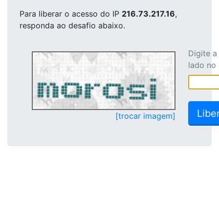
Para liberar o acesso
do IP
216.73.217.16
,
responda ao desafio abaixo.
Digite 
lado no
[trocar imagem]